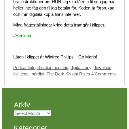
bra instruktioner om HUR jag ska få min fil och jag har
heller inte fått den fil jag betalat för. Koden är förbrukad
och min digitala kopia finns inte mer.
Mina frågeställningar kring detta framgår i klippet.
//Hedlund
Låten i klippet är Winfred Phillips – Go Mario!
Categories
Tags
Podcastinfo
christian hedlund
,
digital copy
,
download
,
fail
,
legal
,
nördigt
,
The Dark KNight Rises
4 Comments
Arkiv
Arkiv
Kategorier