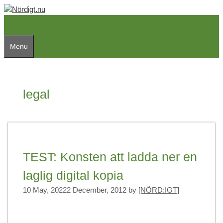
Skip
to
content
Menu
legal
TEST: Konsten att ladda ner en
laglig digital kopia
10 May, 2022
2 December, 2012
by
[NÖRD:IGT]