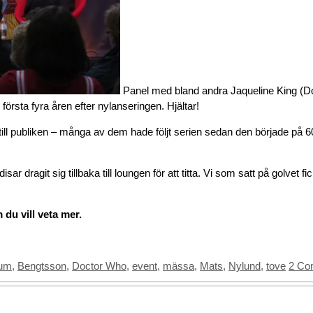
Panel med bland andra Jaqueline King (
rsta fyra åren efter nylanseringen. Hjältar!
ll publiken – många av dem hade följt serien sedan den började på 60
ar dragit sig tillbaka till loungen för att titta. Vi som satt på golvet fi
 du vill veta mer.
eum
,
Bengtsson
,
Doctor Who
,
event
,
mässa
,
Mats
,
Nylund
,
tove
2 Co