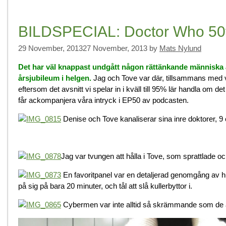
BILDSPECIAL: Doctor Who 50t
29 November, 2013
27 November, 2013
by
Mats Nylund
Det har väl knappast undgått någon rättänkande människa at
årsjubileum i helgen.
Jag och Tove var där, tillsammans med v
eftersom det avsnitt vi spelar in i kväll till 95% lär handla om d
får ackompanjera våra intryck i EP50 av podcasten.
Denise och Tove kanaliserar sina inre doktorer, 9 
Jag var tvungen att hålla i Tove, som sprattlade o
En favoritpanel var en detaljerad genomgång av h
på sig på bara 20 minuter, och tål att slå kullerbyttor i.
Cybermen var inte alltid så skrämmande som de är