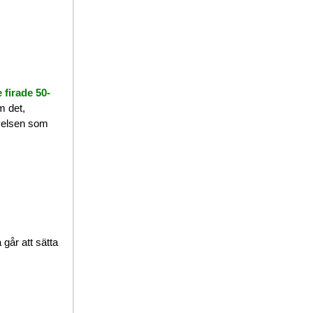
 firade 50-
m det,
levelsen som
går att sätta