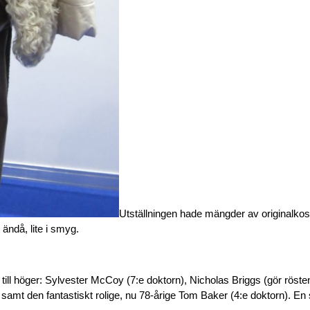
Utställningen hade mängder av originalko
 ändå, lite i smyg.
ll höger: Sylvester McCoy (7:e doktorn), Nicholas Briggs (gör rösten t
 samt den fantastiskt rolige, nu 78-årige Tom Baker (4:e doktorn). En 