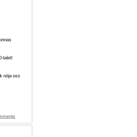
Donnas
-talet!
ck nöja oss
mments