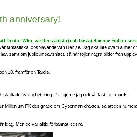
h anniversary!
t Doctor Who, världens äldsta (och bästa) Science Fiction-serie
år fantastiska, cosplayande vän Denise. Jag ska inte svamla mer o
et här, samt om jubileumsavsnittet, så här följer några bilder från upp
och 10, framför en Tardis.
ch skuttade av upphetsning. Det gjorde jag också, fast inombords.
ur Millenium FX designade om Cyberman-dräkten, så att den numera 
 idag. Men de var alltid förbannat ledsna!