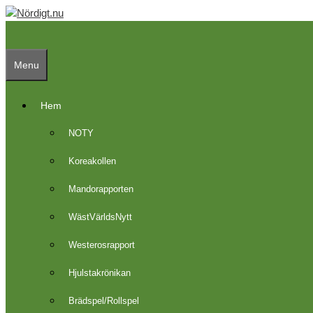
Skip
to
content
Menu
Hem
NOTY
Koreakollen
Mandorapporten
WästVärldsNytt
Westerosrapport
Hjulstakrönikan
Brädspel/Rollspel