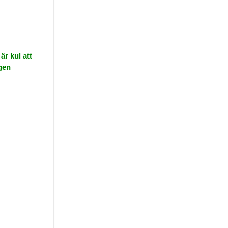
r kul att
gen