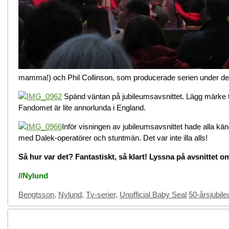
mamma!) och Phil Collinson, som producerade serien under de fö
Spänd väntan på jubileumsavsnittet. Lägg märke ti
Fandomet är lite annorlunda i England.
Inför visningen av jubileumsavsnittet hade alla kändis
med Dalek-operatörer och stuntmän. Det var inte illa alls!
Så hur var det? Fantastiskt, så klart! Lyssna på avsnittet om
//Nylund
Categories
Tags
Bengtsson
,
Nylund
,
Tv-serier
,
Unofficial Baby Seal
50-årsjubil