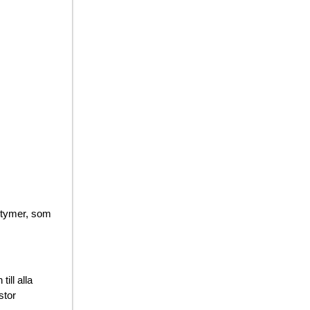
stymer, som
ill alla
stor