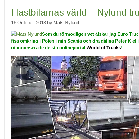
I lastbilarnas värld – Nylund tr
16 October, 2013
by
Mats Nylund
Som du förmodligen vet älskar jag Euro Truck
fisa omkring i Polen i min Scania och dra dåliga Peter Kjellin
utannonserade de sin onlineportal
World of Trucks
!