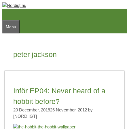
Skip
to
content
Menu
peter jackson
Inför EP04: Never heard of a
hobbit before?
20 December, 2019
26 November, 2012
by
[NÖRD:IGT]