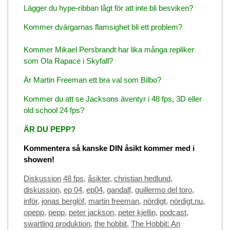
Lägger du hype-ribban lågt för att inte bli besviken?
Kommer dvärgarnas flamsighet bli ett problem?
Kommer Mikael Persbrandt har lika många repliker
som Ola Rapace i Skyfall?
Är Martin Freeman ett bra val som Bilbo?
Kommer du att se Jacksons äventyr i 48 fps, 3D eller
old school 24 fps?
ÄR DU PEPP?
Kommentera så kanske DIN åsikt kommer med i
showen!
Categories
Tags
Diskussion
48 fps
,
åsikter
,
christian hedlund
,
diskussion
,
ep 04
,
ep04
,
gandalf
,
guillermo del toro
,
inför
,
jonas berglöf
,
martin freeman
,
nördigt
,
nördigt.nu
,
opepp
,
pepp
,
peter jackson
,
peter kjellin
,
podcast
,
swartling produktion
,
the hobbit
,
The Hobbit: An