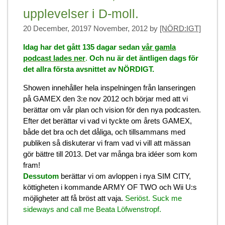
upplevelser i D-moll.
20 December, 2019
7 November, 2012
by
[NÖRD:IGT]
Idag har det gått 135 dagar sedan
vår gamla
podcast lades ner
.
Och nu är det äntligen dags för
det allra första avsnittet av NÖRDIGT.
Showen innehåller hela inspelningen från lanseringen
på GAMEX den 3:e nov 2012 och börjar med att vi
berättar om vår plan och vision för den nya podcasten.
Efter det berättar vi vad vi tyckte om årets GAMEX,
både det bra och det dåliga, och tillsammans med
publiken så diskuterar vi fram vad vi vill att mässan
gör bättre till 2013. Det var många bra idéer som kom
fram!
Dessutom
berättar vi om avloppen i nya SIM CITY,
köttigheten i kommande ARMY OF TWO och Wii U:s
möjligheter att få bröst att vaja.
Seriöst. Suck me
sideways and call me Beata Löfwenstropf.