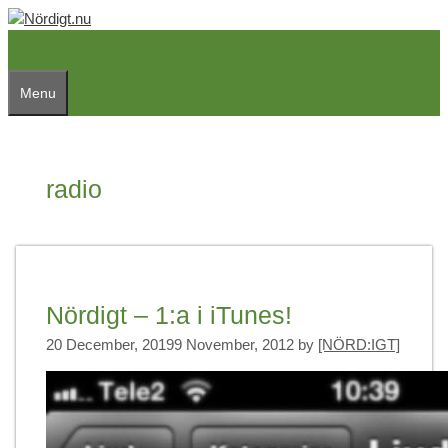
Skip
to
content
Menu
radio
Nördigt – 1:a i iTunes!
20 December, 2019
9 November, 2012
by
[NÖRD:IGT]