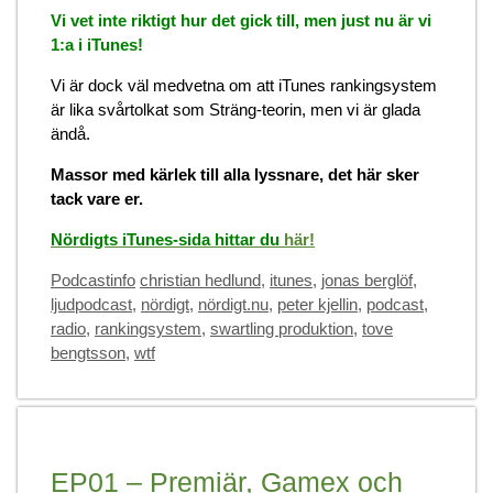
Vi vet inte riktigt hur det gick till, men just nu är vi
1:a i iTunes!
Vi är dock väl medvetna om att iTunes rankingsystem
är lika svårtolkat som Sträng-teorin, men vi är glada
ändå.
Massor med kärlek till alla lyssnare, det här sker
tack vare er.
Nördigts iTunes-sida hittar du
här!
Categories
Tags
Podcastinfo
christian hedlund
,
itunes
,
jonas berglöf
,
ljudpodcast
,
nördigt
,
nördigt.nu
,
peter kjellin
,
podcast
,
radio
,
rankingsystem
,
swartling produktion
,
tove
bengtsson
,
wtf
EP01 – Premiär, Gamex och