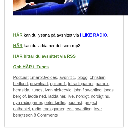
HÄR
kan du lyssna på avsnittet via
I LIKE RADIO
.
HÄR
kan du ladda ner det som mp3.
HÄR hittar du avsnittet via RSS
Och HÄR i iTunes
Categories
Tags
Podcast
1man20voices
,
avsnitt 1
,
blogg
,
christian
hedlund
,
download
,
episod 1
,
fd radiogamer
,
gamex
,
hemsida
,
itunes
,
ivan nickcevic
,
john f swartling
,
jonas
berglöf
,
ladda ned
,
ladda ner
,
live
,
nördigt
,
nördigt.nu
,
nya radiogamer
,
peter kjellin
,
podcast
,
project
nathaniel
,
radio
,
radiogamer
,
rss
,
swartling
,
tove
bengtsson
8 Comments