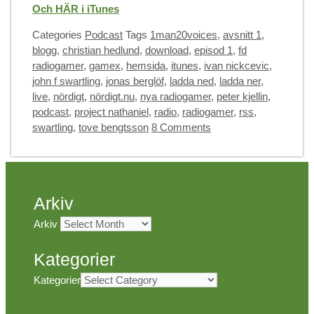
Och HÄR i iTunes
Categories
Podcast
Tags
1man20voices
,
avsnitt 1
,
blogg
,
christian hedlund
,
download
,
episod 1
,
fd
radiogamer
,
gamex
,
hemsida
,
itunes
,
ivan nickcevic
,
john f swartling
,
jonas berglöf
,
ladda ned
,
ladda ner
,
live
,
nördigt
,
nördigt.nu
,
nya radiogamer
,
peter kjellin
,
podcast
,
project nathaniel
,
radio
,
radiogamer
,
rss
,
swartling
,
tove bengtsson
8 Comments
Arkiv
Arkiv
Kategorier
Kategorier