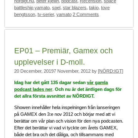
nördigt.nu
,
peter kjellin
,
podcast
,
Recension
,
space
battleship yamato
,
spel
,
star blazers
,
takio
,
tove
bengtsson
,
tv-serier
,
yamato
2 Comments
EP01 – Premiär, Gamex och
upplevelser i D-moll.
20 December, 2019
7 November, 2012
by
[NÖRD:IGT]
Idag har det gått 135 dagar sedan
vår gamla
podcast lades ner
.
Och nu är det äntligen dags för
det allra första avsnittet av NÖRDIGT.
Showen innehåller hela inspelningen från lanseringen
på GAMEX den 3:e nov 2012 och börjar med att vi
berättar om vår plan och vision för den nya podcasten.
Efter det berättar vi vad vi tyckte om årets GAMEX,
både det bra och det dåliga, och tillsammans med