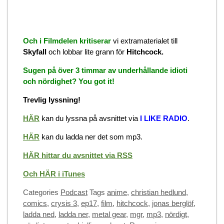
Och i Filmdelen kritiserar
vi extramaterialet till
Skyfall
och lobbar lite grann för
Hitchcock.
Sugen på över 3 timmar av underhållande idioti
och nördighet? You got it!
Trevlig lyssning!
HÄR
kan du lyssna på avsnittet via
I LIKE RADIO
.
HÄR
kan du ladda ner det som mp3.
HÄR hittar du avsnittet via RSS
Och HÄR i iTunes
Categories
Podcast
Tags
anime
,
christian hedlund
,
comics
,
crysis 3
,
ep17
,
film
,
hitchcock
,
jonas berglöf
,
ladda ned
,
ladda ner
,
metal gear
,
mgr
,
mp3
,
nördigt
,