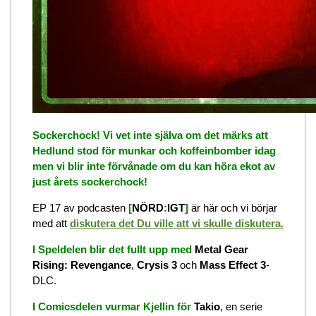
Sockerchock! Vi vet inte själva om det märks att
Hedlund stod för munkar och koffeinbomber idag
men vi blir inte förvånade om du kan höra ekot av
just årets sockerchock!
EP 17 av podcasten
[
NÖRD
:
IGT
]
är här och vi börjar
med att
diskutera det Du ville att vi skulle diskutera.
I Speldelen blir det fullt upp med
Metal Gear
Rising: Revengance
,
Crysis 3
och
Mass Effect 3
-
DLC.
I Comicsdelen vurmar Kjellin för
Takio
, en serie