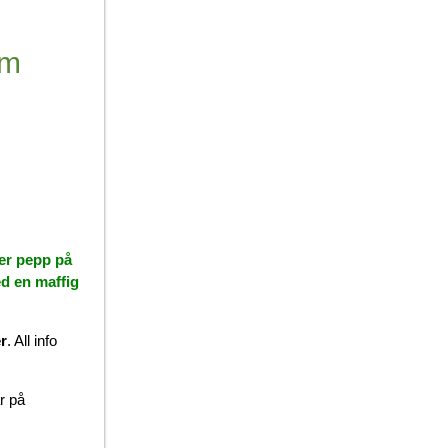
im
mer pepp på
ed en maffig
r
. All info
r på