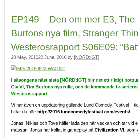
EP149 – Den om mer E3, The N
Burtons nya film, Stranger Thin
Westerosrapport S06E09: “Batt
29 May, 2019
22 June, 2016
by
[NÖRD:IGT]
I säsongens näst sista [NÖRD:IGT] blir det ett riktigt potp
Civ VI, Tim Burtons nya rulle, och de kommande tv-seriern
Westerosrapport.
Vi har även en uppdatering gällande Lund Comedy Festival – ti
hittar du här:
http://2016.lundcomedyfestival.com/events/
Jonas, Niklas och Tove håller låda den här veckan och tar vid
mässan. Jonas har kollat in gameplay på
Civilization VI
, som v