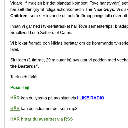
Vidare i filmdelen blir det blandad kompott. Tove har (tyvärr) set
har sett den grymt roliga actionkomedin
The Nice Guys
. Vi di
Children
, som ser lovande ut, och är förhoppningsfulla över att B
Innan vi går ned i tv-serieträsket har Tove semestertips:
brädsp
Smallworld och Settlers of Catan.
Vi blickar framåt, och Niklas berättar om de kommande tv-seri
talet.
Slutligen (1 timme, 29 minuter in) avslutar vi podden med vec
the Bastards”
.
Tack och förlåt!
Puss Hej!
HÄR
kan du lyssna på avsnittet via
I LIKE RADIO
.
HÄR
kan du ladda ner det som mp3.
HÄR hittar du avsnittet via RSS