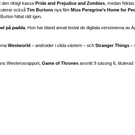
t den riktigt kassa
Pride and Prejudice and Zombies
, medan Niklas
skuterar också
Tim Burtons
nya film
Miss Peregrine’s Home for Pec
urton hittat rätt igen.
el på padda
. Hon har bland annat testat de digitala versionerna av Ag
erna
Westworld
– androider i vilda västern – och
Stranger Things
– s
kans Westerosrapport,
Game of Thrones
avsnitt 9 säsong 6, titulerad