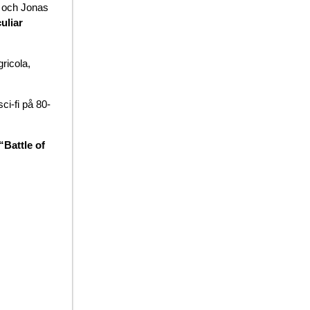
 och Jonas
uliar
ricola,
ci-fi på 80-
“Battle of