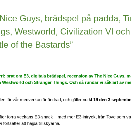
ice Guys, brädspel på padda, T
gs, Westworld, Civilization VI och
le of the Bastards”
urri: prat om E3, digitala brädspel, recension av The Nice Guys, 
a Westworld och Stranger Things. Och så rundar vi såklart av m
den för vår medverkan är ändrad, och gäller nu
kl 19 den 3 septembe
 efter förra veckans E3-snack – med mer E3-intryck, från Tove som va
i fortsätter att hajpa till skyarna.