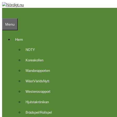
Skip
to
content
Menu
Hem
NOTY
Koreakollen
Mandorapporten
WästVärldsNytt
Westerosrapport
Hjulstakrönikan
Brädspel/Rollspel