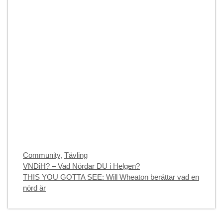
Categories
Community
,
Tävling
VNDiH? – Vad Nördar DU i Helgen?
THIS YOU GOTTA SEE: Will Wheaton berättar vad en
nörd är