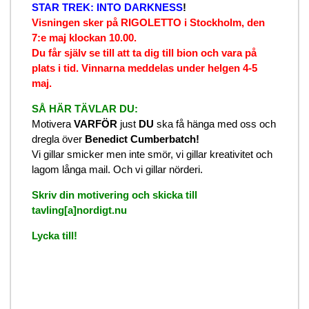
STAR TREK: INTO DARKNESS
!
Visningen sker på RIGOLETTO i Stockholm, den
7:e maj klockan 10.00.
Du får själv se till att ta dig till bion och vara på
plats i tid. Vinnarna meddelas under helgen 4-5
maj.
SÅ HÄR TÄVLAR DU:
Motivera
VARFÖR
just
DU
ska få hänga med oss och
dregla över
Benedict Cumberbatch!
Vi gillar smicker men inte smör, vi gillar kreativitet och
lagom långa mail. Och vi gillar nörderi.
Skriv din motivering och skicka till
tavling[a]nordigt.nu
Lycka till!