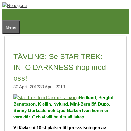
Skip
to
content
Menu
TÄVLING: Se STAR TREK:
INTO DARKNESS ihop med
oss!
30 April, 2013
30 April, 2013
Hedlund, Berglöf,
Bengtsson, Kjellin, Nylund, Mini-Berglöf, Dupo,
Benny Gurksats och Ljud-Balken Ivan kommer
vara där. Och vi vill ha ditt sällskap!
Vi tävlar ut 10 st platser till pressvisningen av