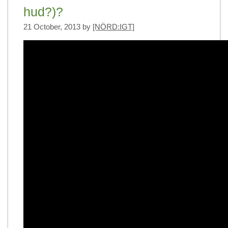
hud?)?
21 October, 2013
by
[NÖRD:IGT]