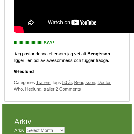
IIIIIIIIIIIIIIIIIIIIIIII SAY!
Jag
postar denna eftersom jag vet att
Bengtsson
ligger i en pöl av awesomness och tuggar fradga.
//Hedlund
Categories
Trailers
Tags
50 år
,
Bengtsson
,
Doctor
Who
,
Hedlund
,
trailer
2 Comments
Arkiv
Arkiv