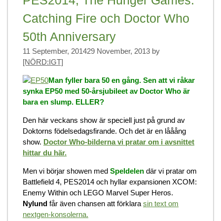
Catching Fire och Doctor Who
50th Anniversary
11 September, 2014
29 November, 2013
by
[NÖRD:IGT]
Man fyller bara 50 en gång. Sen att vi råkar
synka EP50 med 50-årsjubileet av Doctor Who är
bara en slump. ELLER?
Den här veckans show är speciell just på grund av
Doktorns födelsedagsfirande. Och det är en lååång
show.
Doctor Who-bilderna vi pratar om i avsnittet
hittar du här.
Men vi börjar showen med
Speldelen
där vi pratar om
Battlefield 4, PES2014 och hyllar expansionen XCOM:
Enemy Within och LEGO Marvel Super Heros.
Nylund
får även chansen att förklara
sin text om
nextgen-konsolerna.