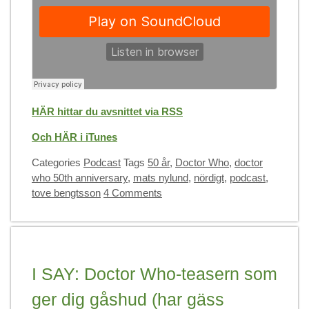
HÄR hittar du avsnittet via RSS
Och HÄR i iTunes
Categories
Podcast
Tags
50 år
,
Doctor Who
,
doctor
who 50th anniversary
,
mats nylund
,
nördigt
,
podcast
,
tove bengtsson
4 Comments
I SAY: Doctor Who-teasern som
ger dig gåshud (har gäss