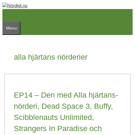
Skip
to
content
Menu
alla hjärtans nörderier
EP14 – Den med Alla hjärtans-
nörderi, Dead Space 3, Buffy,
Scibblenauts Unlimited,
Strangers In Paradise och