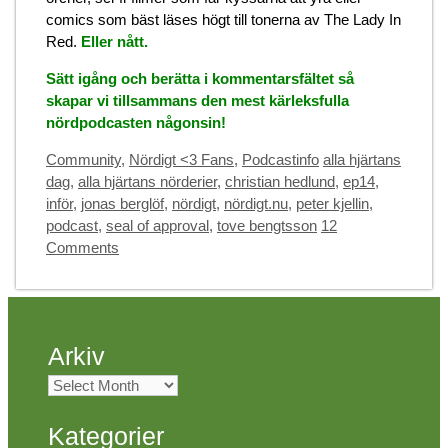
comics som bäst läses högt till tonerna av The Lady In
Red.
Eller nått.
Sätt igång och berätta i kommentarsfältet så
skapar vi tillsammans den mest kärleksfulla
nördpodcasten någonsin!
Categories
Tags
Community
,
Nördigt <3 Fans
,
Podcastinfo
alla hjärtans
dag
,
alla hjärtans nörderier
,
christian hedlund
,
ep14
,
inför
,
jonas berglöf
,
nördigt
,
nördigt.nu
,
peter kjellin
,
podcast
,
seal of approval
,
tove bengtsson
12
Comments
Arkiv
Arkiv
Kategorier