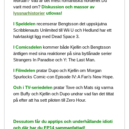
februari? Vad är det mest romantiska nörderiet Du
varit med om?
Diskussion och massor av
lyssnarhistorier
utlovas!
I Speldelen
recenserar Bengtsson det uppskjutna
Scribblenauts Unlimited till Wii U och Hedlund har ett
halvtaskigt ligg med Dead Space 3.
I Comicsdelen
kommer både Kjellin och Bengtsson
äntligen med sina reaktioner på sina bytlånade serier
Strangers In Paradise och Y: The Last Man.
I Filmdelen
pratar Dupo och Kjellin om Morgan
Spurlocks Comic-con Episode IV: A Fan’s New Hope.
Och i TV-seriedelen
pratar Tove och Mats sig varma
om Buffy och Kjellin och Dupo undrar vad fan det tittat
på efter att ha sett piloten till Zero Hour.
Dessutom får du apptips och underhållande idioti
och där har du EP14 sammanfattad!