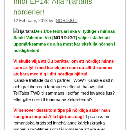
Inför EP14: Alla hjärtans
nörderier!
12 February, 2013
by
[NÖRD:IGT]
Den 14:e februari ska vi tydligen minnas
Sankt Valentin. Vi i
[
NÖRD
:
IGT
]
väljer istället att
uppmärksamma de allra mest kärleksfulla hörnen i
nördigheten!
Vi skulle vilja att Du berättar om ett nördigt minne
som är fyllt med kärlek och som du alltid kommer
att bära med dig i ditt nördiga hjärta!
Kanske träffade du din partner i WoW? Kanske satt ni
och grät ihop och kramades efter att ha avslutat
TellTales TWD tillsammans i soffan med levande ljus?
Eller gifte ni er till tonerna av Zelda-temat?
Vi behöver dessutom tips på nördiga saker man
kan göra ihop på Alla hjärtans dag!
Tipsa oss om
romantiska brädspel innehållande kärlekskranka
orcher, sci-fi-filmer som får kyssarna att yra eller