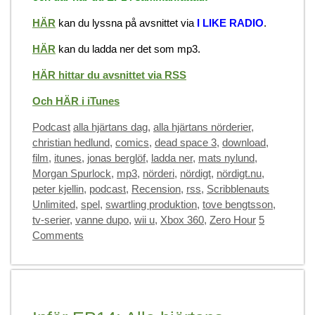
HÄR
kan du lyssna på avsnittet via
I LIKE RADIO
.
HÄR
kan du ladda ner det som mp3.
HÄR hittar du avsnittet via RSS
Och HÄR i iTunes
Categories
Tags
Podcast
alla hjärtans dag
,
alla hjärtans nörderier
,
christian hedlund
,
comics
,
dead space 3
,
download
,
film
,
itunes
,
jonas berglöf
,
ladda ner
,
mats nylund
,
Morgan Spurlock
,
mp3
,
nörderi
,
nördigt
,
nördigt.nu
,
peter kjellin
,
podcast
,
Recension
,
rss
,
Scribblenauts
Unlimited
,
spel
,
swartling produktion
,
tove bengtsson
,
tv-serier
,
vanne dupo
,
wii u
,
Xbox 360
,
Zero Hour
5
Comments