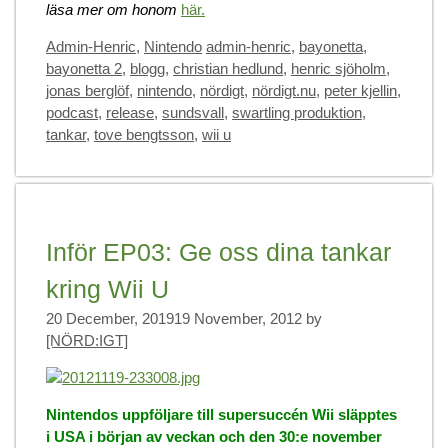
läsa mer om honom
här.
Categories
Tags
Admin-Henric
,
Nintendo
admin-henric
,
bayonetta
,
bayonetta 2
,
blogg
,
christian hedlund
,
henric sjöholm
,
jonas berglöf
,
nintendo
,
nördigt
,
nördigt.nu
,
peter kjellin
,
podcast
,
release
,
sundsvall
,
swartling produktion
,
tankar
,
tove bengtsson
,
wii u
Inför EP03: Ge oss dina tankar
kring Wii U
20 December, 2019
19 November, 2012
by
[NÖRD:IGT]
Nintendos uppföljare till supersuccén Wii släpptes
i USA i början av veckan och den 30:e november