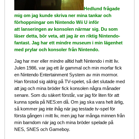
Hedlund frågade
mig om jag kunde skriva ner mina tankar och
förhoppningar om Nintendo Wii U inför
att lanseringen av konsolen närmar sig. Du som
läser detta, bör veta, att jag är en riktig Nintendo-
fantast. Jag har ett mindre museum i min lägenhet
med prylar och konsoler från Nintendo.
Jag har mer eller mindre alltid haft Nintendo i mitt liv.
Julen 1986, var jag ett år gammal och min morfar fick
en Nintendo Entertainment System av min mormor.
Han förstod sig aldrig på TV-spelet, så det slutade med
att jag och mina bröder fick konsolen några månader
senare. Som du säkert förstår, var jag för liten för att
kunna spela på NES:en då. Om jag ska vara helt ärlig,
så kommer jag inte ihåg när jag testade tv-spel för
första gången i mitt liv, men jag har många minnen från
min barndom när jag och mina bröder spelade på
NES, SNES och Gameboy.