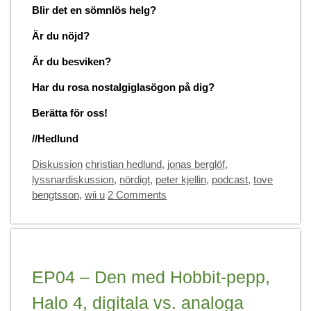
Blir det en sömnlös helg?
Är du nöjd?
Är du besviken?
Har du rosa nostalgiglasögon på dig?
Berätta för oss!
//Hedlund
Categories
Tags
Diskussion
christian hedlund
,
jonas berglöf
,
lyssnardiskussion
,
nördigt
,
peter kjellin
,
podcast
,
tove
bengtsson
,
wii u
2 Comments
EP04 – Den med Hobbit-pepp,
Halo 4, digitala vs. analoga