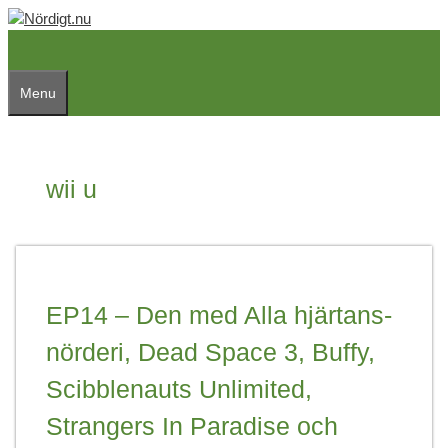
Skip
to
content
Menu
wii u
EP14 – Den med Alla hjärtans-
nörderi, Dead Space 3, Buffy,
Scibblenauts Unlimited,
Strangers In Paradise och