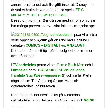
annan i berättandet och
Berglöf
inser att Disney inte
är vad et brukade vara efter att ha spelat
EPIC
MICKEY 2: THE POWER OF TWO.
Dessutom kommer
Bengtsson
med siffror som visar
hur många procent av svenska folket som spelar spel!
I
comicsdelen
tipsar vi om bra
serie-appar och
Kjellin
går en rond mot Hedlund i
debatten
COMICS – DIGITALT vs. ANALOGT.
Dessutom får du ett tips på en feelgoodserie med en
twist: Superior!
I
TV-seriedelen
pratar vi om
Comic Book Men
och i
Filmdelen
har vi
BREAKING NEWS gällande
framtida Star Wars-regissörer
(!) och så får Kjellin
säga sitt om The Amazing Spider-Man och
extramaterialet på blu-rayen.
Dessutom brinner Hedlund av på Nintendos
onlinebutiker och vi lär oss om Gutenberg och
WIINI!