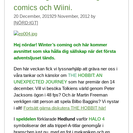
comics och Wiini.
20 December, 2019
29 November, 2012
by
[NÖRD:IGT]
Hej nördar! Winter’s coming och här kommer
avsnittet som ska hålla dig sällskap när det första
adventsljuset tänds.
Den här veckan fick vi lyssnarhjälp att gräva ner oss i
våra tankar och känslor om
THE
HOBBIT: AN
UNEXPECTED JOURNEY
som har premiär den 14
december. Vill vi besöka Tolkiens värld genom Peter
Jacksons ögon i 48 fps? Och är Martin Freeman
verkligen rätt person att spela Bilbo Baggins? Vi nystar
i allt!
Fortsätt gärna diskutera THE HOBBIT här!
I
speldelen
förklarade
Hedlund
varför
HALO 4
symboliserar det alla trippel-A-titlar genomgår i
branschen just nu, med en fot i mekaniken och en