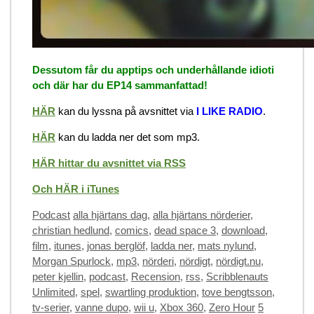
Dessutom får du apptips och underhållande idioti
och där har du EP14 sammanfattad!
HÄR
kan du lyssna på avsnittet via
I LIKE RADIO
.
HÄR
kan du ladda ner det som mp3.
HÄR hittar du avsnittet via RSS
Och HÄR i iTunes
Categories
Tags
Podcast
alla hjärtans dag
,
alla hjärtans nörderier
,
christian hedlund
,
comics
,
dead space 3
,
download
,
film
,
itunes
,
jonas berglöf
,
ladda ner
,
mats nylund
,
Morgan Spurlock
,
mp3
,
nörderi
,
nördigt
,
nördigt.nu
,
peter kjellin
,
podcast
,
Recension
,
rss
,
Scribblenauts
Unlimited
,
spel
,
swartling produktion
,
tove bengtsson
,
tv-serier
,
vanne dupo
,
wii u
,
Xbox 360
,
Zero Hour
5