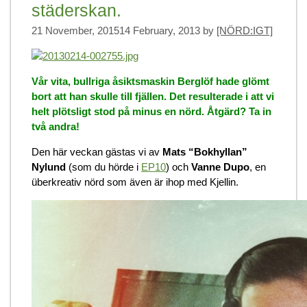
städerskan.
21 November, 2015
14 February, 2013
by
[NÖRD:IGT]
Vår vita, bullriga åsiktsmaskin Berglöf hade glömt
bort att han skulle till fjällen. Det resulterade i att vi
helt plötsligt stod på minus en nörd. Åtgärd? Ta in
två andra!
Den här veckan gästas vi av
Mats “Bokhyllan”
Nylund
(som du hörde i
EP10
) och
Vanne Dupo
, en
überkreativ nörd som även är ihop med Kjellin.