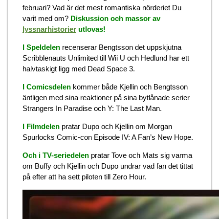
februari? Vad är det mest romantiska nörderiet Du
varit med om?
Diskussion och massor av
lyssnarhistorier
utlovas!
I Speldelen
recenserar Bengtsson det uppskjutna
Scribblenauts Unlimited till Wii U och Hedlund har ett
halvtaskigt ligg med Dead Space 3.
I Comicsdelen
kommer både Kjellin och Bengtsson
äntligen med sina reaktioner på sina bytlånade serier
Strangers In Paradise och Y: The Last Man.
I Filmdelen
pratar Dupo och Kjellin om Morgan
Spurlocks Comic-con Episode IV: A Fan’s New Hope.
Och i TV-seriedelen
pratar Tove och Mats sig varma
om Buffy och Kjellin och Dupo undrar vad fan det tittat
på efter att ha sett piloten till Zero Hour.