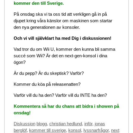
kommer den till Sverige.
På onsdag ska vi ta oss tid att verkligen gå in på
djupet kring våra känslor om maskinen som startar
den nya generationen av konsoler.
Och vi vill självklart ha med Dig i diskussionen!
Vad tror du om Wii U, kommer den kunna bli samma
succé som Wii? Är det en next-gen-konsol i dina
ögon?
Är du pepp? Är du skeptisk? Varför?
Kommer du köa på releasenatten?
Varför vill du ha den? Varför vill du INTE ha den?
Kommentera så har du chans att bidra i showen på
onsdag!
Categories
Tags
Diskussion
blogg
,
christian hedlund
,
inför
,
jonas
berglöf
,
kommer till sverige
,
konsol
,
lyssnarfrågor
,
next