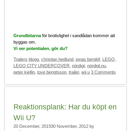
Grundbitarna
för brottslighet i sandlådan kommer att
byggas om.
Vi ser potentialen, gör du?
Categories
Tags
Trailers
blogg
,
christian hedlund
,
jonas berglöf
,
LEGO
,
LEGO CITY UNDERCOVER
,
nördigt
,
nördigt.nu
,
peter kjellin
,
tove bengtsson
,
trailer
,
wii u
3 Comments
Reaktionsplank: Har du köpt en
Wii U?
20 December, 2019
30 November, 2012
by