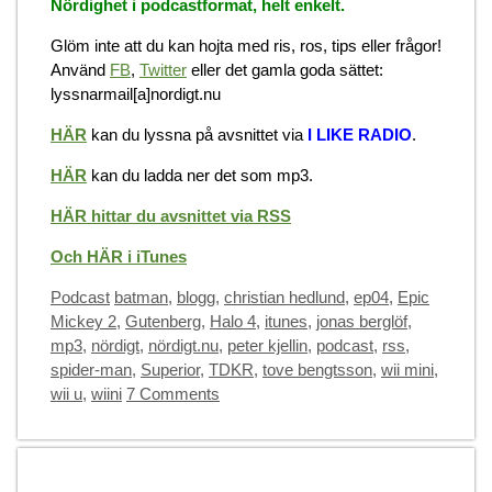
Nördighet i podcastformat, helt enkelt.
Glöm inte att du kan hojta med ris, ros, tips eller frågor!
Använd
FB
,
Twitter
eller det gamla goda sättet:
lyssnarmail[a]nordigt.nu
HÄR
kan du lyssna på avsnittet via
I LIKE RADIO
.
HÄR
kan du ladda ner det som mp3.
HÄR hittar du avsnittet via RSS
Och HÄR i iTunes
Categories
Tags
Podcast
batman
,
blogg
,
christian hedlund
,
ep04
,
Epic
Mickey 2
,
Gutenberg
,
Halo 4
,
itunes
,
jonas berglöf
,
mp3
,
nördigt
,
nördigt.nu
,
peter kjellin
,
podcast
,
rss
,
spider-man
,
Superior
,
TDKR
,
tove bengtsson
,
wii mini
,
wii u
,
wiini
7 Comments