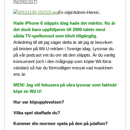
[NÖRD:IGT]
En nöjd Admin-Henric.
Hade iPhone 6 släppts idag hade det märkts. Nu är
det dock
bara
uppföljaren till 2000-talets mest
sålda TV-spelkonsol som blivit tillgänglig.
Anledning till att jag säger detta är att jag är besviken
på bristen på Wii U-reklam i Sverige idag. Lyssnar du
på vår podcast vet du om att den släppts. Är du vanlig
konsument (och i den målgrupp som köpte Wii förra
vändan) så har du förmodligen missat vad maskinen
ens är.
MEN! Jag vill fokusera på våra lyssnar som faktiskt
köpt en Wii U!
Hur var köpupplevelsen?
Vilka spel skaffade du?
Kommer din mormor spela på den på julafton?