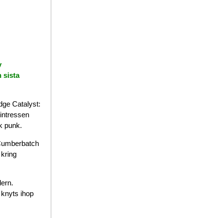
v
 sista
dge Catalyst:
 intressen
k punk.
t Cumberbatch
 kring
lern.
 knyts ihop