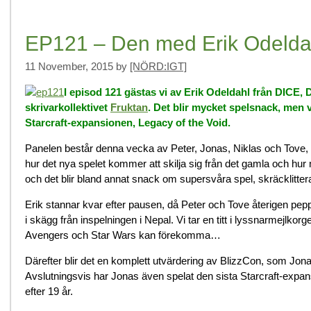
EP121 – Den med Erik Odelda
11 November, 2015
by
[NÖRD:IGT]
I episod 121 gästas vi av Erik Odeldahl från DICE, 
skrivarkollektivet
Fruktan
. Det blir mycket spelsnack, men 
Starcraft-expansionen, Legacy of the Void.
Panelen består denna vecka av Peter, Jonas, Niklas och Tove, o
hur det nya spelet kommer att skilja sig från det gamla och hur m
och det blir bland annat snack om supersvåra spel, skräcklitter
Erik stannar kvar efter pausen, då Peter och Tove återigen pep
i skägg från inspelningen i Nepal. Vi tar en titt i lyssnarmejlko
Avengers och Star Wars kan förekomma…
Därefter blir det en komplett utvärdering av BlizzCon, som Jonas 
Avslutningsvis har Jonas även spelat den sista Starcraft-expan
efter 19 år.