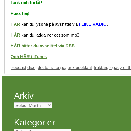
Tack och förlåt!
Puss hej!
HÄR
kan du lyssna på avsnittet via
I LIKE RADIO
.
HÄR
kan du ladda ner det som mp3.
HÄR hittar du avsnittet via RSS
Och HÄR i iTunes
Categories
Tags
Podcast
dice
,
doctor strange
,
erik odeldahl
,
fruktan
,
legacy of t
Arkiv
Arkiv
Kategorier