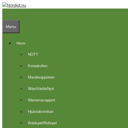
Skip
to
content
Menu
Hem
NOTY
Koreakollen
Mandorapporten
WästVärldsNytt
Westerosrapport
Hjulstakrönikan
Brädspel/Rollspel