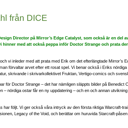
hl från DICE
Design Director på Mirror’s Edge Catalyst, som också är en del a
vi hinner med att också
peppa inför Doctor Strange och prata den
ch vi inleder med att prata med Erik om det efterlängtade Mirror’s E
an förvaltar arvet efter ett rosat spel. Vi benar också i Eriks nördiga
atur, skrivande i skrivarkollektivet Fruktan, Vertigo-comics och svens
par för Doctor Strange – det har nämligen släppts bilder på Benedic
rgen – nördiga ostar får en ny uppdatering – och en och annan utvikning
har följt. Vi ger också våra intryck av den första riktiga Warcraft-trai
sionen, Legacy of the Void, och berättar om huruvida Starcraft-påsen