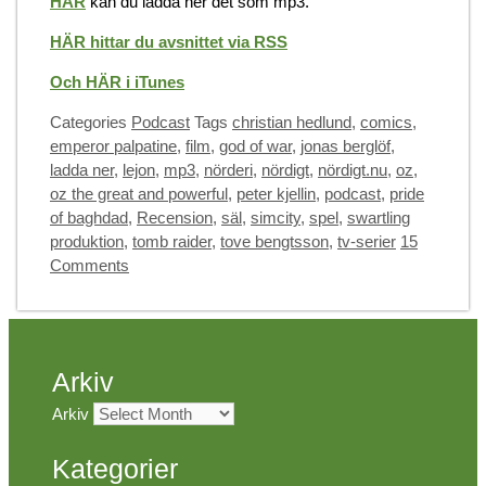
HÄR
kan du ladda ner det som mp3.
HÄR hittar du avsnittet via RSS
Och HÄR i iTunes
Categories
Podcast
Tags
christian hedlund
,
comics
,
emperor palpatine
,
film
,
god of war
,
jonas berglöf
,
ladda ner
,
lejon
,
mp3
,
nörderi
,
nördigt
,
nördigt.nu
,
oz
,
oz the great and powerful
,
peter kjellin
,
podcast
,
pride
of baghdad
,
Recension
,
säl
,
simcity
,
spel
,
swartling
produktion
,
tomb raider
,
tove bengtsson
,
tv-serier
15
Comments
Arkiv
Arkiv
Kategorier