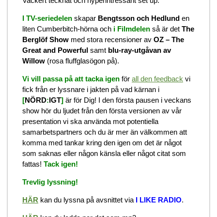
Vackert tecknat och hyperintressant set up.
I TV-seriedelen
skapar
Bengtsson och Hedlund
en
liten Cumberbitch-hörna och
i Filmdelen
så är det
The
Berglöf Show
med stora recensioner av
OZ – The
Great and Powerful
samt
blu-ray-utgåvan av
Willow
(rosa fluffglasögon på).
Vi vill passa på att tacka igen
för
all den feedback
vi
fick från er lyssnare i jakten på vad kärnan i
[
NÖRD
:
IGT
]
är för Dig! I den första pausen i veckans
show hör du ljudet från den första versionen av vår
presentation vi ska använda mot potentiella
samarbetspartners och du är mer än välkommen att
komma med tankar kring den igen om det är något
som saknas eller någon känsla eller något citat som
fattas!
Tack igen!
Trevlig lyssning!
HÄR
kan du lyssna på avsnittet via
I LIKE RADIO
.