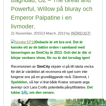
Powerful, Willow på bluray och
Emperor Palpatine i en
livmoder.
21 November, 2015
13 March, 2013
by
[NÖRD:IGT]
Debacle är ett bra ord. Det är
kanske ett av de bättre orden i samband med
lanseringen av SimCity år 2013. Och det är där vi
börjar veckans show, för nu är det torsdag igen!
Recensionen av
SimCity
skjuter vi på till nästa vecka
för det är värdelöst att recensera ett spel som inte
fungerar ens på en grundläggande nivå. Däremot,
i
Speldelen
, så har vi lirat både Kratos senaste arga
äventyr och Lara Crofts potentiella pånyttfödelse.
Det
luktar
SÄL
om den senare.