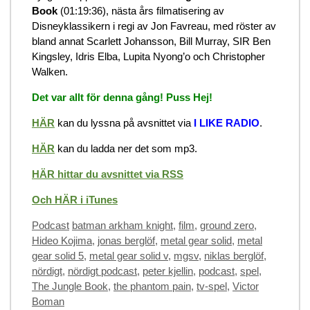
Book
(01:19:36), nästa års filmatisering av
Disneyklassikern i regi av Jon Favreau, med röster av
bland annat Scarlett Johansson, Bill Murray, SIR Ben
Kingsley, Idris Elba, Lupita Nyong’o och Christopher
Walken.
Det var allt för denna gång! Puss Hej!
HÄR
kan du lyssna på avsnittet via
I LIKE RADIO
.
HÄR
kan du ladda ner det som mp3.
HÄR hittar du avsnittet via RSS
Och HÄR i iTunes
Categories
Tags
Podcast
batman arkham knight
,
film
,
ground zero
,
Hideo Kojima
,
jonas berglöf
,
metal gear solid
,
metal
gear solid 5
,
metal gear solid v
,
mgsv
,
niklas berglöf
,
nördigt
,
nördigt podcast
,
peter kjellin
,
podcast
,
spel
,
The Jungle Book
,
the phantom pain
,
tv-spel
,
Victor
Boman