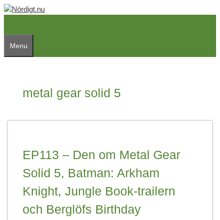
Skip
to
content
Menu
metal gear solid 5
EP113 – Den om Metal Gear
Solid 5, Batman: Arkham
Knight, Jungle Book-trailern
och Berglöfs Birthday