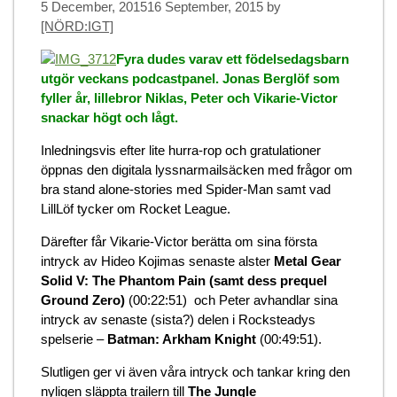
5 December, 2015
16 September, 2015
by
[NÖRD:IGT]
Fyra dudes varav ett födelsedagsbarn
utgör veckans podcastpanel. Jonas Berglöf som
fyller år, lillebror Niklas, Peter och Vikarie-Victor
snackar högt och lågt.
Inledningsvis efter lite hurra-rop och gratulationer
öppnas den digitala lyssnarmailsäcken med frågor om
bra stand alone-stories med Spider-Man samt vad
LillLöf tycker om Rocket League.
Därefter får Vikarie-Victor berätta om sina första
intryck av Hideo Kojimas senaste alster
Metal Gear
Solid V: The Phantom Pain (samt dess prequel
Ground Zero)
(00:22:51) och Peter avhandlar sina
intryck av senaste (sista?) delen i Rocksteadys
spelserie –
Batman: Arkham Knight
(00:49:51).
Slutligen ger vi även våra intryck och tankar kring den
nyligen släppta trailern till
The
Jungle