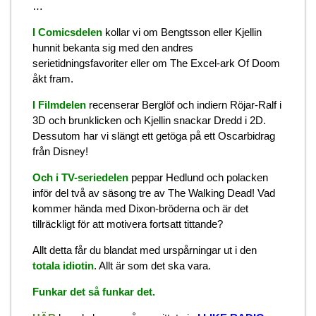
…
I Comicsdelen
kollar vi om Bengtsson eller Kjellin
hunnit bekanta sig med den andres
serietidningsfavoriter eller om The Excel-ark Of Doom
åkt fram.
I Filmdelen
recenserar Berglöf och indiern Röjar-Ralf i
3D och brunklicken och Kjellin snackar Dredd i 2D.
Dessutom har vi slängt ett getöga på ett Oscarbidrag
från Disney!
Och i TV-seriedelen
peppar Hedlund och polacken
inför del två av säsong tre av The Walking Dead! Vad
kommer hända med Dixon-bröderna och är det
tillräckligt för att motivera fortsatt tittande?
Allt detta får du blandat med urspårningar ut i den
totala idiotin
. Allt är som det ska vara.
Funkar det så funkar det.