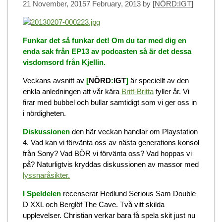
21 November, 2015
7 February, 2013
by
[NÖRD:IGT]
Funkar det så funkar det! Om du tar med dig en
enda sak från EP13 av podcasten så är det dessa
visdomsord från Kjellin.
Veckans avsnitt av
[
NÖRD
:
IGT
]
är speciellt av den
enkla anledningen att vår kära
Britt-Britta
fyller år. Vi
firar med bubbel och bullar samtidigt som vi ger oss in
i nördigheten.
Diskussionen
den här veckan handlar om Playstation
4. Vad kan vi förvänta oss av nästa generations konsol
från Sony? Vad BÖR vi förvänta oss? Vad hoppas vi
på? Naturligtvis kryddas diskussionen av massor med
lyssnaråsikter.
I Speldelen
recenserar Hedlund Serious Sam Double
D XXL och Berglöf The Cave. Två vitt skilda
upplevelser. Christian verkar bara få spela skit just nu