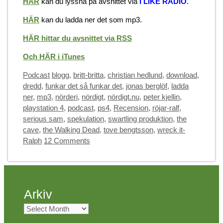
HÄR
kan du lyssna på avsnittet via
I LIKE RADIO
.
HÄR
kan du ladda ner det som mp3.
HÄR hittar du avsnittet via RSS
Och HÄR i iTunes
Categories
Tags
Podcast
blogg
,
britt-britta
,
christian hedlund
,
download
,
dredd
,
funkar det så funkar det
,
jonas berglöf
,
ladda
ner
,
mp3
,
nörderi
,
nördigt
,
nördigt.nu
,
peter kjellin
,
playstation 4
,
podcast
,
ps4
,
Recension
,
röjar-ralf
,
serious sam
,
spekulation
,
swartling produktion
,
the
cave
,
the Walking Dead
,
tove bengtsson
,
wreck it-
Ralph
12 Comments
Arkiv
Arkiv