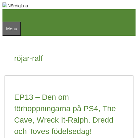
Skip
to
content
Menu
röjar-ralf
EP13 – Den om
förhoppningarna på PS4, The
Cave, Wreck It-Ralph, Dredd
och Toves födelsedag!