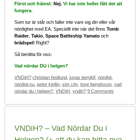
Först och främst:
Nej.
Vi har inte heller fått det att
fungera.
Som tur är står och faller inte vare sig din eller vår
nördighet med EA. Speciellt inte när det finns
Tomb
Raider
,
Takio
,
Space Battleship Yamato
och
brädspel
! Right?
Så berätta för oss:
Vad nördar DU i helgen?
Categories
Tags
VNDiH?
christian hedlund
,
jonas berglöf
,
nördigt
,
nördigt.nu
,
peter kjellin
,
sim city
,
tove bengtsson
,
vad
nördar du i helgen?
,
VNDiH
,
vndih?
9 Comments
VNDiH? – Vad Nördar Du i
Helgen? (+ att du kan hitta nya