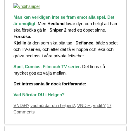
Man kan verkligen inte se fram emot alla spel. Det
är omöjligt.
Men
Hedlund
lovar dyrt och heligt att han
ska försöka gå in i
Sniper 2
med ett öppet sinne.
Försöka.
Kjellin
är den som ska bita tag i
Defiance
, både spelet
och TV-serien, och efter det få vi hoppa och leka och
gräva ned oss i våra privata fetischer.
Spel, Comics, Film och TV-serier
. Det finns så
mycket gött att välja mellan.
Det intressanta är dock fortfarande:
Vad Nördar DU i Helgen?
Categories
Tags
VNDiH?
vad nördar du i helgen?
,
VNDiH
,
vndih?
17
Comments