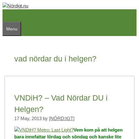
Skip
to
content
Menu
vad nördar du i helgen?
VNDiH? – Vad Nördar DU i
Helgen?
17 May, 2013
by
[NÖRD:IGT]
Vem kom på att helgen
bara innefattar lördag och söndag och kanske lite