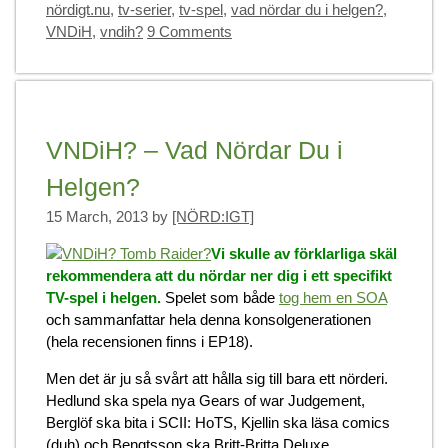
nördigt.nu
,
tv-serier
,
tv-spel
,
vad nördar du i helgen?
,
VNDiH
,
vndih?
9 Comments
VNDiH? – Vad Nördar Du i
Helgen?
15 March, 2013
by
[NÖRD:IGT]
Vi skulle av förklarliga skäl
rekommendera att du nördar ner dig i ett specifikt
TV-spel i helgen.
Spelet som både
tog hem en SOA
och sammanfattar hela denna konsolgenerationen
(hela recensionen finns i EP18).
Men det är ju så svårt att hålla sig till bara ett nörderi.
Hedlund ska spela nya Gears of war Judgement,
Berglöf ska bita i SCII: HoTS, Kjellin ska läsa comics
(duh) och Bengtsson ska Britt-Britta Deluxe.