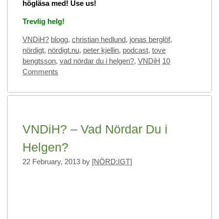
högläsa med! Use us!
Trevlig helg!
Categories
Tags
VNDiH?
blogg
,
christian hedlund
,
jonas berglöf
,
nördigt
,
nördigt.nu
,
peter kjellin
,
podcast
,
tove
bengtsson
,
vad nördar du i helgen?
,
VNDiH
10
Comments
VNDiH? – Vad Nördar Du i
Helgen?
22 February, 2013
by
[NÖRD:IGT]