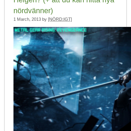
nördvänner)
1 March, 2013
by
[NÖRD:IGT]