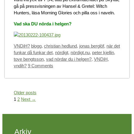
gå på pressvisningen av Hansel & Gretel: Witch
Hunters, läsa Morning Glories och pilla oss i naveln.
Vad ska DU nörda i helgen?
Categories
Tags
VNDiH?
blogg
,
christian hedlund
,
jonas berglöf
,
när det
funkar då funkar det
,
nördigt
,
nördigt.nu
,
peter kjellin
,
tove bengtsson
,
vad nördar du i helgen?
,
VNDiH
,
vndih?
9 Comments
Older posts
Page
Page
1
2
Next
→
Arkiv