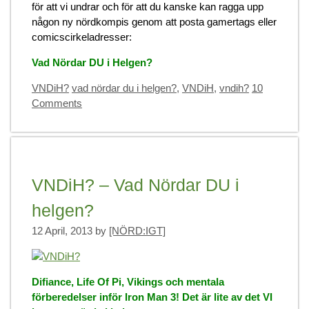
för att vi undrar och för att du kanske kan ragga upp
någon ny nördkompis genom att posta gamertags eller
comicscirkeladresser:
Vad Nördar DU i Helgen?
Categories
Tags
VNDiH?
vad nördar du i helgen?
,
VNDiH
,
vndih?
10
Comments
VNDiH? – Vad Nördar DU i
helgen?
12 April, 2013
by
[NÖRD:IGT]
Difiance, Life Of Pi, Vikings och mentala
förberedelser inför Iron Man 3! Det är lite av det VI