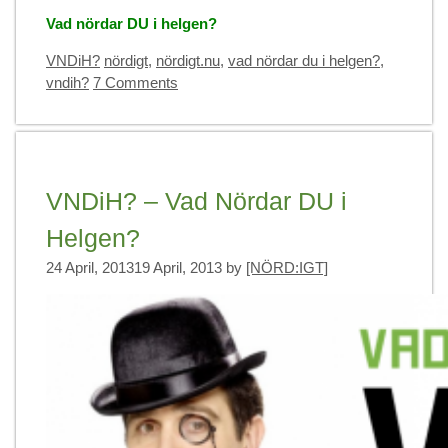
Vad nördar DU i helgen?
Categories
Tags
VNDiH?
nördigt
,
nördigt.nu
,
vad nördar du i helgen?
,
vndih?
7 Comments
VNDiH? – Vad Nördar DU i
Helgen?
24 April, 2013
19 April, 2013
by
[NÖRD:IGT]