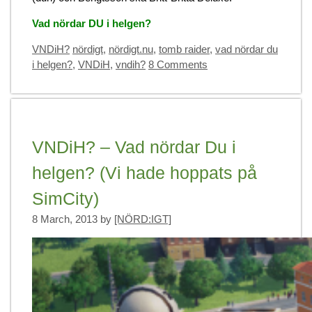
Vad nördar DU i helgen?
Categories
Tags
VNDiH?
nördigt
,
nördigt.nu
,
tomb raider
,
vad nördar du
i helgen?
,
VNDiH
,
vndih?
8 Comments
VNDiH? – Vad nördar Du i
helgen? (Vi hade hoppats på
SimCity)
8 March, 2013
by
[NÖRD:IGT]