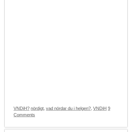
Categories
Tags
VNDiH?
nördigt
,
vad nördar du i helgen?
,
VNDiH
9
Comments