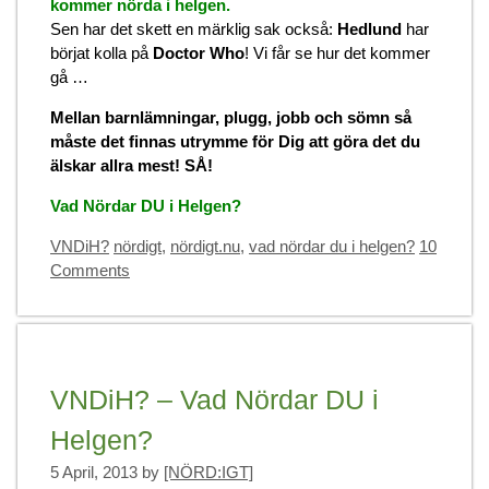
kommer nörda i helgen.
Sen har det skett en märklig sak också:
Hedlund
har
börjat kolla på
Doctor Who
! Vi får se hur det kommer
gå …
Mellan barnlämningar, plugg, jobb och sömn så
måste det finnas utrymme för Dig att göra det du
älskar allra mest! SÅ!
Vad Nördar DU i Helgen?
Categories
Tags
VNDiH?
nördigt
,
nördigt.nu
,
vad nördar du i helgen?
10
Comments
VNDiH? – Vad Nördar DU i
Helgen?
5 April, 2013
by
[NÖRD:IGT]