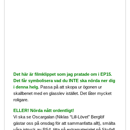
Det här är filmklippet som jag pratade om i EP15.
Det får symbolisera vad du INTE ska nörda ner dig
i denna helg.
Passa på att skopa ur ögonen ur
skallbenet med en glasslev istället. Det låter mycket
roligare.
ELLER! Nörda nått ordentligt!
Vi ska se Oscargalan (Niklas “Lill-Lövet” Berglöf
gästar oss på onsdag för att sammanfatta allt), smälta
våra intryck av PS4, titta på extramaterialet på Skyfall,