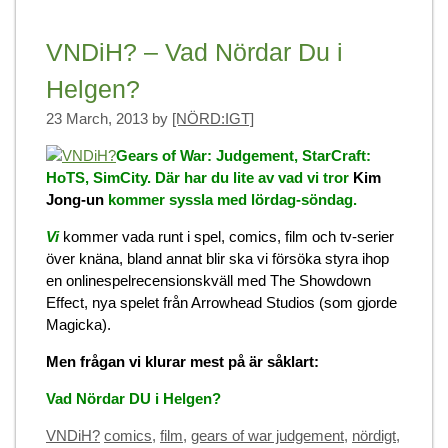
VNDiH? – Vad Nördar Du i
Helgen?
23 March, 2013
by
[NÖRD:IGT]
Gears of War: Judgement, StarCraft:
HoTS, SimCity. Där har du lite av vad vi tror
Kim
Jong-un
kommer syssla med lördag-söndag.
Vi
kommer vada runt i spel, comics, film och tv-serier
över knäna, bland annat blir ska vi försöka styra ihop
en onlinespelrecensionskväll med The Showdown
Effect, nya spelet från Arrowhead Studios (som gjorde
Magicka).
Men frågan vi klurar mest på är såklart:
Vad Nördar DU i Helgen?
Categories
Tags
VNDiH?
comics
,
film
,
gears of war judgement
,
nördigt
,