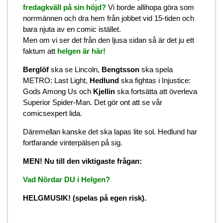
fredagkväll på sin höjd?
Vi borde allihopa göra som
norrmännen och dra hem från jobbet vid 15-tiden och
bara njuta av en comic istället.
Men om vi ser det från den ljusa sidan så är det ju ett
faktum att
helgen är här!
Berglöf
ska se Lincoln,
Bengtsson
ska spela
METRO: Last Light,
Hedlund
ska fightas i Injustice:
Gods Among Us och
Kjellin
ska fortsätta att överleva
Superior Spider-Man. Det gör ont att se vår
comicsexpert lida.
Däremellan kanske det ska lapas lite sol. Hedlund har
fortfarande vinterpälsen på sig.
MEN! Nu till den viktigaste frågan:
Vad Nördar DU i Helgen?
HELGMUSIK! (spelas på egen risk).