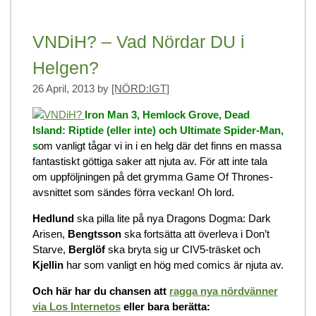
VNDiH? – Vad Nördar DU i
Helgen?
26 April, 2013
by
[NÖRD:IGT]
Iron Man 3, Hemlock Grove, Dead
Island: Riptide (eller inte) och Ultimate Spider-Man,
s
om vanligt tågar vi in i en helg där det finns en massa
fantastiskt göttiga saker att njuta av. För att inte tala
om uppföljningen på det grymma Game Of Thrones-
avsnittet som sändes förra veckan! Oh lord.
Hedlund
ska pilla lite på nya Dragons Dogma: Dark
Arisen,
Bengtsson
ska fortsätta att överleva i Don’t
Starve,
Berglöf
ska bryta sig ur CIV5-träsket och
Kjellin
har som vanligt en hög med comics är njuta av.
Och här har du chansen att
ragga nya nördvänner
via Los Internetos
eller bara berätta: