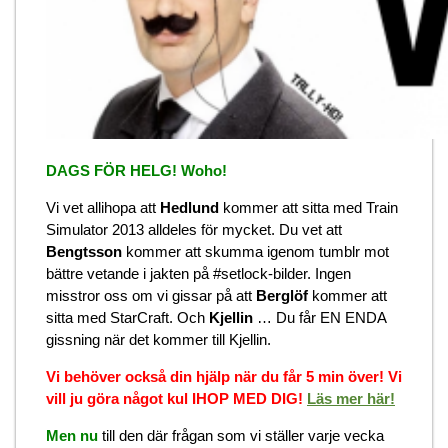
DAGS FÖR HELG! Woho!
Vi vet allihopa att
Hedlund
kommer att sitta med Train
Simulator 2013 alldeles för mycket. Du vet att
Bengtsson
kommer att skumma igenom tumblr mot
bättre vetande i jakten på #setlock-bilder. Ingen
misstror oss om vi gissar på att
Berglöf
kommer att
sitta med StarCraft. Och
Kjellin
… Du får EN ENDA
gissning när det kommer till Kjellin.
Vi behöver också din hjälp när du får 5 min över! Vi
vill ju göra något kul IHOP MED DIG!
Läs mer här!
Men nu
till den där frågan som vi ställer varje vecka