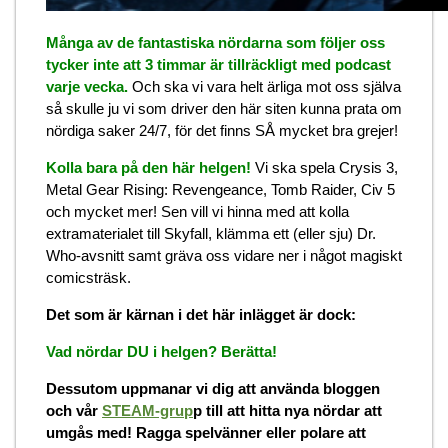
Många av de fantastiska nördarna som följer oss
tycker inte att 3 timmar är tillräckligt med podcast
varje vecka.
Och ska vi vara helt ärliga mot oss själva
så skulle ju vi som driver den här siten kunna prata om
nördiga saker 24/7, för det finns SÅ mycket bra grejer!
Kolla bara på den här helgen!
Vi ska spela Crysis 3,
Metal Gear Rising: Revengeance, Tomb Raider, Civ 5
och mycket mer! Sen vill vi hinna med att kolla
extramaterialet till Skyfall, klämma ett (eller sju) Dr.
Who-avsnitt samt gräva oss vidare ner i något magiskt
comicsträsk.
Det som är kärnan i det här inlägget är dock:
Vad nördar DU i helgen? Berätta!
Dessutom uppmanar vi dig att använda bloggen
och vår
STEAM-grup
p till att hitta nya nördar att
umgås med! Ragga spelvänner eller polare att